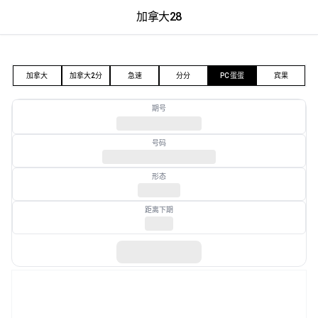
加拿大28
加拿大28
加拿大
加拿大2分
急速
分分
PC蛋蛋
宾果
期号
号码
形态
距离下期