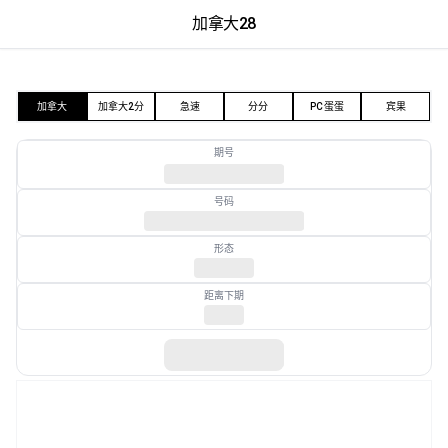
加拿大28
加拿大28
加拿大
加拿大2分
急速
分分
PC蛋蛋
宾果
期号
号码
形态
距离下期