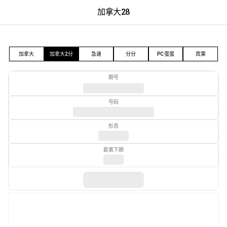
加拿大28
加拿大28
加拿大
加拿大2分
急速
分分
PC蛋蛋
宾果
期号
号码
形态
距离下期